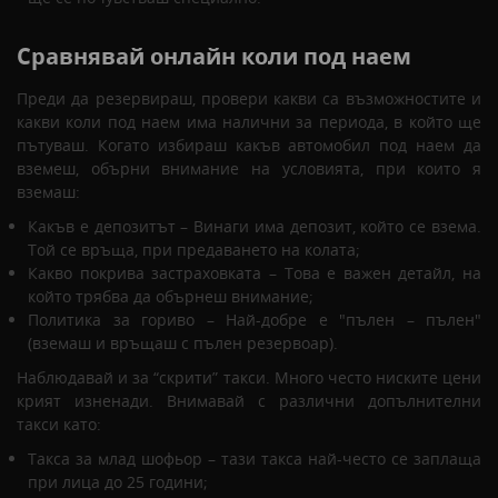
Сравнявай онлайн коли под наем
Преди да резервираш, провери какви са възможностите и
какви коли под наем има налични за периода, в който ще
пътуваш. Когато избираш какъв автомобил под наем да
вземеш, обърни внимание на условията, при които я
вземаш:
Какъв е депозитът – Винаги има депозит, който се взема.
Той се връща, при предаването на колата;
Какво покрива застраховката – Това е важен детайл, на
който трябва да обърнеш внимание;
Политика за гориво – Най-добре е "пълен – пълен"
(вземаш и връщаш с пълен резервоар).
Наблюдавай и за “скрити” такси. Много често ниските цени
крият изненади. Внимавай с различни допълнителни
такси като:
Такса за млад шофьор – тази такса най-често се заплаща
при лица до 25 години;