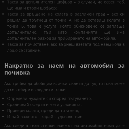
Такса за допълнителен шофьор – в случай, че освен теб,
ще има и втори шофьор;
Такса за връщане на колата в различен град – ако си
решил да тръгнеш от точка А, но да оставиш колата в
точка Б, това е услуга, която обикновено се заплаща
допълнително, тъй като компанията ще има
допълнителен разход за прибирането на автомобила;
Такса за почистване, ако върнеш взетата под наем кола в
лошо състояние.
Накратко за наем на автомобил за
почивка
Ако трябва да обобщим всички съвети до тук, то това може
да се събере в следните точки:
Определи нуждите си според пътуването;
Сравнявай оферти и чети условията;
Провери колата, преди да тръгнеш;
И най-важното – карай с удоволствие!
Ако следиш тези стъпки, наемът на автомобил няма да е