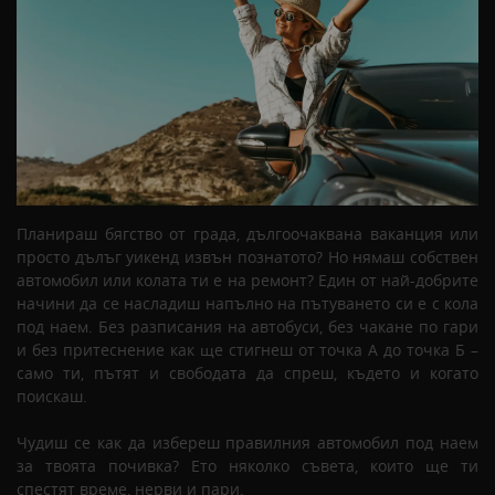
Планираш бягство от града, дългоочаквана ваканция или
просто дълъг уикенд извън познатото? Но нямаш собствен
автомобил или колата ти е на ремонт? Един от най-добрите
начини да се насладиш напълно на пътуването си е с кола
под наем. Без разписания на автобуси, без чакане по гари
и без притеснение как ще стигнеш от точка А до точка Б –
само ти, пътят и свободата да спреш, където и когато
поискаш.
Чудиш се как да избереш правилния автомобил под наем
за твоята почивка? Ето няколко съвета, които ще ти
спестят време, нерви и пари.