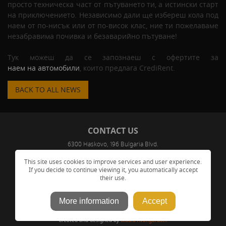
просто техническа част от пътуването ти, а истински старт
на приключението. Независимо дали ще избереш кола под
наем от по-нисък или от по-висок клас, ние ти пожелаваме
незабравима почивка и безаварийно пътуване!
Тук можеш да се запознаеш с офертите за
наем на автомобили
, които предлага CrediRent.
BACK TO ALL NEWS
CONTACT US
6300 Haskovo, 196 Bulgaria Blvd.
This site uses cookies to improve services and user experience.
FIND US
If you decide to continue viewing it, you automatically accept
their use.
+359 892 000 444
More information
Accept
2026 © CrediRent.
All rights reserved.
Created and designed by
Studio AvangardStil