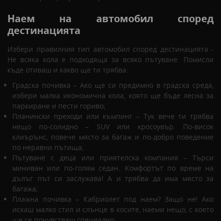
Наем на автомобил според
дестинацията
Избери правилния тип автомобил според дестинацията -
Не всяка кола е подходяща за всяко пътуване. Помисли
къде отиваш и какво ще ти трябва:
Градска почивка – Ако ще си предимно в градска среда,
избери малка икономична кола, която ще бъде лесна за
паркиране и пести гориво;
Планински преходи или къмпинг – Тук вече ти трябва
нещо по-солидно – SUV или кросоувър. По-висок
клиърънс, повече място за багаж и по-добро поведение
по неравни пътища;
Пътуване с деца или приятелска компания – Търси
миниван или по-голям седан. Комфортът по време на
дълъг път си заслужава! А и трябва да има място за
багажа;
Плажна почивка – Кабриолет под наем? Защо не! Ако
искаш малко стил и слънце в косите, наеми нещо, с което
ще се почувстваш специално.